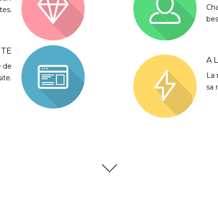
Cha
tes.
bes
NTE
A 
e de
La 
ite.
sa 