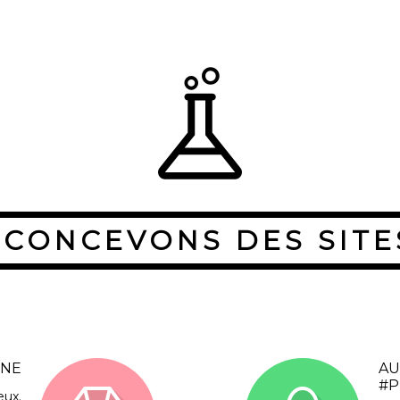
 CONCEVONS DES SITE
INE
AU
#P
eux.